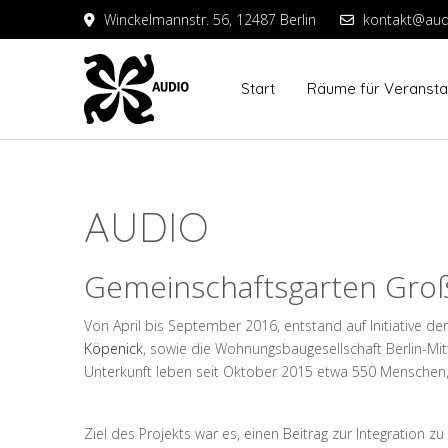
Winckelmannstr. 56, 12487 Berlin
kontakt@aud
Start
Räume für Veransta
AUDIO
Gemeinschaftsgarten Gro
Von April bis September 2016, entstand auf Initiative der
Köpenick
, sowie die Wohnungsbaugesellschaft Berlin-Mit
Unterkunft leben seit Oktober 2015 etwa 550 Menschen, vo
Ziel des Projekts war es, einen Beitrag zur Integration