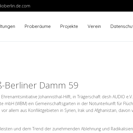
ioberlin.de.com
ltungen
Proberäume
Projekte
Verein
Datenschu
ß-Berliner Damm 59
 Ehrenamtsinitiative Johannisthal-Hilft, in Trägerschaft desh AUDIO e.
te mbH (WBM) ein Gemeinschaftsgarten in der Notunterkunft für Flüch
r allem aus Konfliktgebieten in Syrien, Irak und Afghanistan, davon vi
 zu leisten und dem Trend der zunehmenden Ablehnung und Radikalisier