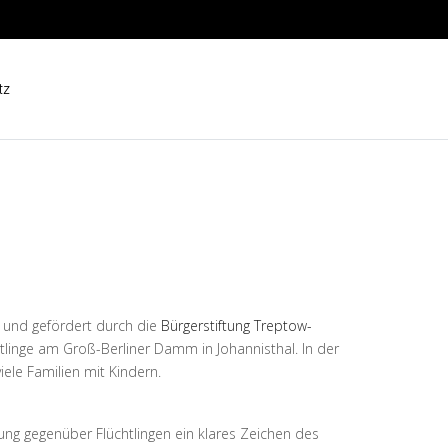
tz
V. und gefördert durch die
Bürgerstiftung Treptow-
tlinge am Groß-Berliner Damm in Johannisthal. In der
ele Familien mit Kindern.
ung gegenüber Flüchtlingen ein klares Zeichen des